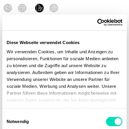
Physisch
Digital
Wunschbetrag wählen:
Diese Webseite verwendet Cookies
Wir verwenden Cookies, um Inhalte und Anzeigen zu
personalisieren, Funktionen für soziale Medien anbieten
€
zu können und die Zugriffe auf unsere Website zu
analysieren. Außerdem geben wir Informationen zu Ihrer
Verwendung unserer Website an unsere Partner für
inkl. MwSt.
soziale Medien, Werbung und Analysen weiter. Unsere
zzgl. Versandkosten
Partner führen diese Informationen möglicherweise mit
weiteren Daten zusammen, die Sie ihnen bereitgestellt
haben oder die sie im Rahmen Ihrer Nutzung der Dienste
Hier kannst du dein Shooting anzahlen, so wie du es mit
gesammelt haben.
E
deinem Studio besprochen hast.
Notwendig
i
Wir freuen uns schon darauf, dich zum Fotoshooting