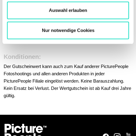
w
a
Auswahl erlauben
Produktdetails:
h
l
Dieses Paket beinhaltet kein Fotoshooting, sondern den
Anspruch auf zusätzlich Fotos über das gebuchte Shooting-
Nur notwendige Cookies
Paket hinaus.
Konditionen:
Der Gutscheinwert kann auch zum Kauf anderer PicturePeople
Fotoshootings und allen anderen Produkten in jeder
PicturePeople Filiale eingelöst werden. Keine Barauszahlung.
Kein Ersatz bei Verlust. Der Wertgutschein ist ab Kauf drei Jahre
gültig.